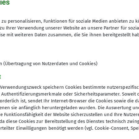
ies
zu personalisieren, Funktionen für soziale Medien anbieten zu k
zu Ihrer Verwendung unserer Website an unsere Partner für sozi
se mit weiteren Daten zusammen, die Sie ihnen bereitgestellt ha
it Gurt und Seil? Dieser Kompaktkurs für Erwachsene b
lettern an künstlichen Kletteranlagen.
en (Übertragung von Nutzerdaten und Cookies)
V-Scheine "Sicher Toprope Klettern" und "Vorstieg" ab
g
Verwendungszweck speichern Cookies bestimmte nutzerspezifisc
gliedschaft im DAV!
, Authentifizierungsmerkmale oder Sicherheitsparameter. Soweit
orderlich ist, sendet Ihr Internet-Browser die Cookies sowie die 
denen sie anfänglich heruntergeladen wurden. Die Auswertung un
ie Funktionsfähigkeit der Website sicherzustellen und Ihre Nutzer
O, da diese Cookies zur Bereitsstellung des Dienstes technisch zw
rteilter Einwilligungen benötigt werden (vgl. Cookie-Consent, Spe