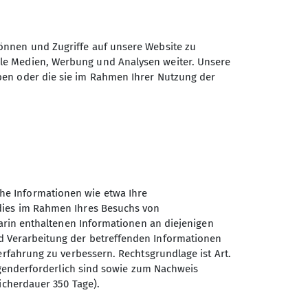
önnen und Zugriffe auf unsere Website zu
ale Medien, Werbung und Analysen weiter. Unsere
ben oder die sie im Rahmen Ihrer Nutzung der
einhaltet die Lernziele der DAV
zulegen.
he Informationen wie etwa Ihre
 dies im Rahmen Ihres Besuchs von
darin enthaltenen Informationen an diejenigen
d Verarbeitung der betreffenden Informationen
erfahrung zu verbessern. Rechtsgrundlage ist Art.
ingenderforderlich sind sowie zum Nachweis
icherdauer 350 Tage).