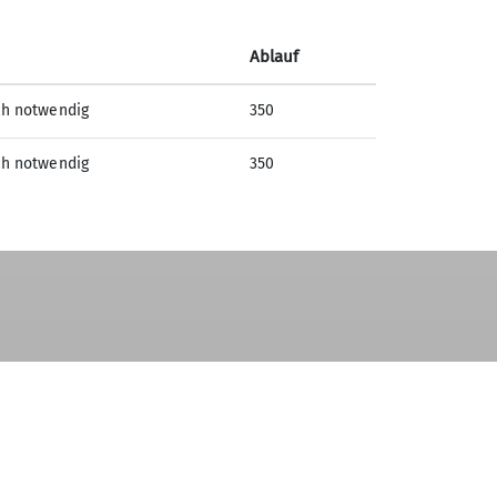
Ablauf
ch notwendig
350
ch notwendig
350
is Kletterhalle
t