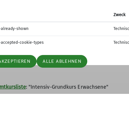
Zweck
n:
-already-shown
Technis
-accepted-cookie-types
Technis
AKZEPTIEREN
ALLE ABLEHNEN
Fehler
mtkursliste
: "Intensiv-Grundkurs Erwachsene"
dsberg: 80,00 €, sonst: 100,00 €; zuzüglich Eintrittspre
ungsgeräte werden vom DAV-Kaufering kostenlos gestell