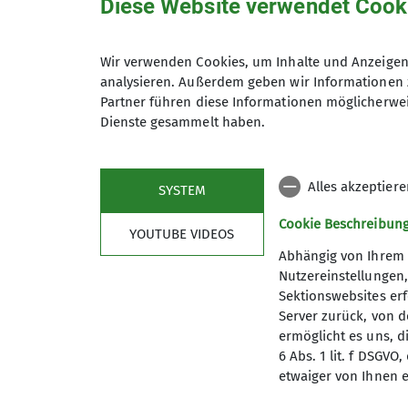
Diese Website verwendet Cook
01.01.2024
Wir verwenden Cookies, um Inhalte und Anzeigen 
Kletterkurs
analysieren. Außerdem geben wir Informationen 
Partner führen diese Informationen möglicherwei
Dienste gesammelt haben.
Ihr wollt hoch hinaus? Und zwar sicher? M
Kletterscheine "Toprope" und "Vorstieg".
Kursziel:
Sicheres, eigenverantwortliches K
Alles akzeptier
SYSTEM
Es besteht im Kurs die Möglichkeit die DA
Cookie Beschreibun
YOUTUBE VIDEOS
Abhängig von Ihrem 
Voraussetzung:
Spaß an der Bewegung, Mit
Nutzereinstellungen
Themen:
Sektionswebsites erf
Server zurück, von 
sicher Sichern
ermöglicht es uns, d
Knotenlehre
6 Abs. 1 lit. f DSGV
etwaiger von Ihnen e
Anseilen
Ablassen