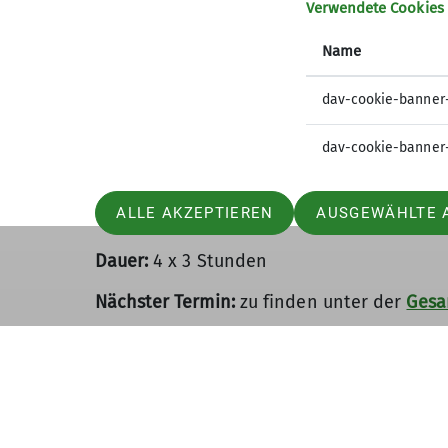
Verwendete Cookies
Vorstieg und Clippen
Sturztraining
Name
Materialkunde
Einführung in elementare Klettertechnike
dav-cookie-banner
Greifen und Treten
stabil Stehen
dav-cookie-banner
Froschtechnik
Spreizen und Stützen
ALLE AKZEPTIEREN
AUSGEWÄHLTE 
Unfallprophylaxe: Analyse der häufigsten 
Dauer:
4 x 3 Stunden
Nächster Termin:
zu finden unter der
Gesa
Kosten:
Mitglieder des DAV Kaufering o. Lan
Ausrüstung:
Seil, Klettergurte und Sicher