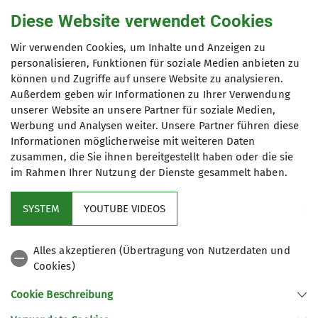
Diese Website verwendet Cookies
01792143760
Wir verwenden Cookies, um Inhalte und Anzeigen zu
Anmeldung
personalisieren, Funktionen für soziale Medien anbieten zu
Franz.Keller@gmx.de
können und Zugriffe auf unsere Website zu analysieren.
Tel. 0179 2143760, ab 18:00 Uhr oder WhatsApp
Außerdem geben wir Informationen zu Ihrer Verwendung
unserer Website an unsere Partner für soziale Medien,
Qualifikationen
Werbung und Analysen weiter. Unsere Partner führen diese
Preis
Informationen möglicherweise mit weiteren Daten
zusammen, die Sie ihnen bereitgestellt haben oder die sie
Trainer*in C Bergwandern
5,00 Euro zzgl. anteilig Fahrtkosten
im Rahmen Ihrer Nutzung der Dienste gesammelt haben.
Ämter
SYSTEM
YOUTUBE VIDEOS
Tourenreferent
Alles akzeptieren (Übertragung von Nutzerdaten und
Cookies)
Der DAV
Cookie Beschreibung
Ehrenamt