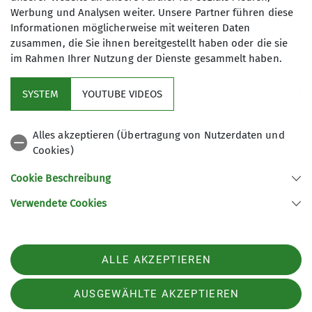
Werbung und Analysen weiter. Unsere Partner führen diese
Maximale Teilnehmeranzahl
Informationen möglicherweise mit weiteren Daten
zusammen, die Sie ihnen bereitgestellt haben oder die sie
8
im Rahmen Ihrer Nutzung der Dienste gesammelt haben.
SYSTEM
YOUTUBE VIDEOS
Alles akzeptieren (Übertragung von Nutzerdaten und
Cookies)
Der DAV
Cookie Beschreibung
Ehrenamt
Verwendete Cookies
Sektion Kaufering des Deutschen Alpenvereins e.V.
ALLE AKZEPTIEREN
Franz-Senn-Weg 1
86916 Kaufering
AUSGEWÄHLTE AKZEPTIEREN
Telefon +498191966444