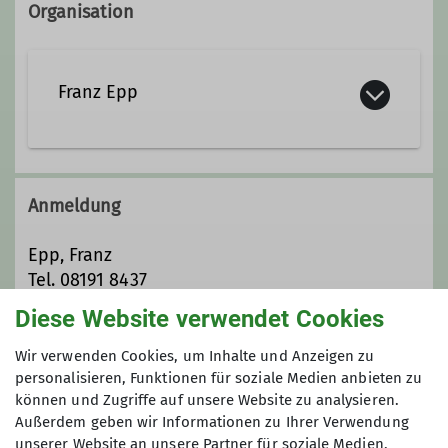
Organisation
Franz Epp
08191/8437
Anmeldung
Ämter
Epp, Franz
Tel. 08191 8437
Wanderleiter*in
Diese Website verwendet Cookies
Preis
Wir verwenden Cookies, um Inhalte und Anzeigen zu
Schneeschuhtourenleiter
personalisieren, Funktionen für soziale Medien anbieten zu
5,00 Euro zzgl. anteilig Fahrtkosten zzgl. evtl.
können und Zugriffe auf unsere Website zu analysieren.
Beisitzer*in
Leihgebühr für zusätzliche Ausrüstung
Außerdem geben wir Informationen zu Ihrer Verwendung
unserer Website an unsere Partner für soziale Medien,