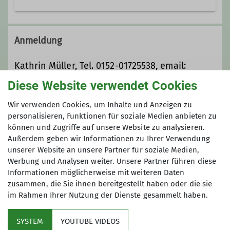
0152-[]01725538
Anmeldung
0152-[]01725538
Kathrin Müller, Tel. 0152-01725538, email:
muellerkc[@]googlemail. com
muellerkc@googlemail.com
Diese Website verwendet Cookies
Wir verwenden Cookies, um Inhalte und Anzeigen zu
Preis
Qualifikationen
personalisieren, Funktionen für soziale Medien anbieten zu
können und Zugriffe auf unsere Website zu analysieren.
5,00 Euro zzgl. eigene Fahrtkosten
Außerdem geben wir Informationen zu Ihrer Verwendung
Wanderleiter*in
unserer Website an unsere Partner für soziale Medien,
Werbung und Analysen weiter. Unsere Partner führen diese
Maximale Teilnehmeranzahl
Trainer*in C Bergwandern
Informationen möglicherweise mit weiteren Daten
zusammen, die Sie ihnen bereitgestellt haben oder die sie
8
im Rahmen Ihrer Nutzung der Dienste gesammelt haben.
Ämter
SYSTEM
YOUTUBE VIDEOS
Wanderleiter*in
Kassenprüfer*in