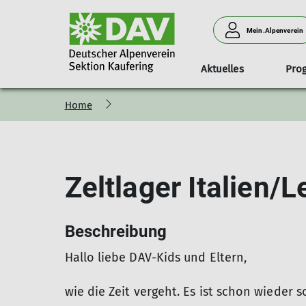
Mein.Alpenverein
Aktuelles
Pro
Home
Über uns ...
Tourenprogramm ganzjährig
Ansprechpersonen
Mitgliedschaft
Klettern Indoor
Sommer
Webcam
Klettergru
Übersicht anstehender Touren
10 gute Gründe ...
Flyer_als_PDF
Mitgliedsbeiträge
Zeltlager Italien/
alle Touren, ggf. mit Rückblick
Mitgliedschaftsantrag ONLINE (the easy way)
Familienwanderungen und mehr (regelmäßig)
online Kontoverwaltung
AGBs
Datenschutzerklärung
Beschreibung
Mitgliedschaftsantrag als PDF
Hallo liebe DAV-Kids und Eltern,
Satzung
wie die Zeit vergeht. Es ist schon wieder 