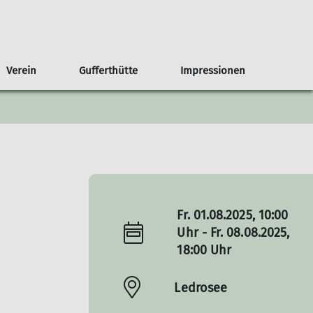
Verein
Gufferthütte
Impressionen
ge der Gufferthütte
en aus der Jugend
nden
Saalmiete (Mitglieder)
Interne Klettertreffs
sonstige Veranstaltungen
Jugend
Bildergalerie
Vereinsaktivitäten
gungen
eise
cht
Fr. 01.08.2025, 10:00
Uhr - Fr. 08.08.2025,
18:00 Uhr
Ledrosee