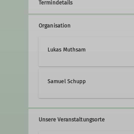
Termindetails
Organisation
Lukas Muthsam
lukas.muthsam@dav-kauferi
Samuel Schupp
Qualifikationen
samuel.schupp@dav-kauferi
Jugendleiter*in
Unsere Veranstaltungsorte
Qualifikationen