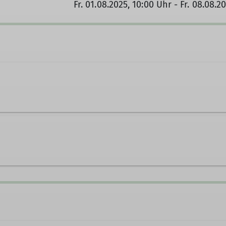
Fr. 01.08.2025, 10:00 Uhr - Fr. 08.08.2
ng.de
Ämter
ng.de
Jugendreferent*in
J
Ämter